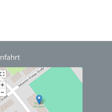
nfahrt
+
−