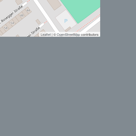
Leaflet
| ©
OpenStreetMap
contributors