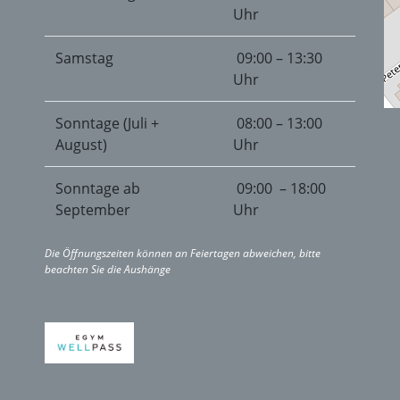
Uhr
Samstag
09:00 – 13:30
Uhr
Sonntage (Juli +
08:00 – 13:00
August)
Uhr
Sonntage ab
09:00 – 18:00
September
Uhr
Die Öffnungszeiten können an Feiertagen abweichen, bitte
beachten Sie die Aushänge