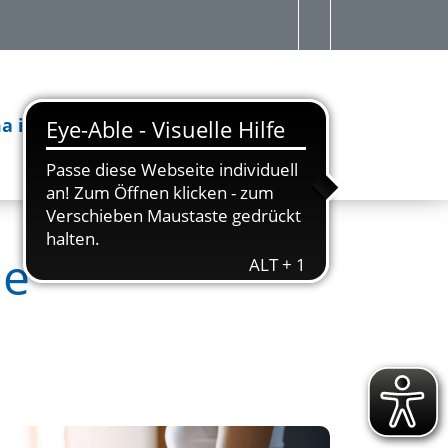
a in Bewegung
Rehasport
BGF
ie