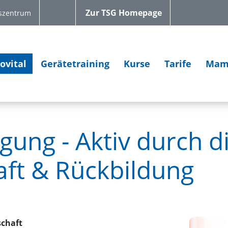
Zur TSG Homepage
szentrum
ovital
Gerätetraining
Kurse
Tarife
Mam
ung - Aktiv durch d
ft & Rückbildung
chaft